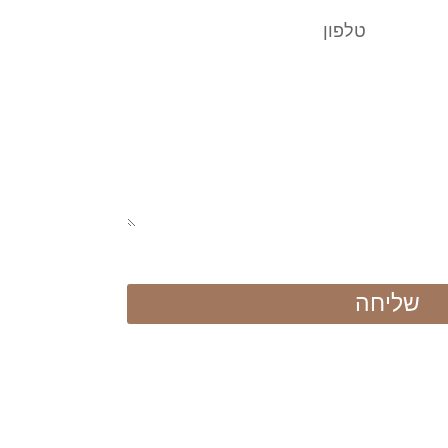
ניות ופרטיות וקבלת דיוור פרסומי.
שליחה
כל הזכויות שמורות | נבנה ע"י
MayaPuna